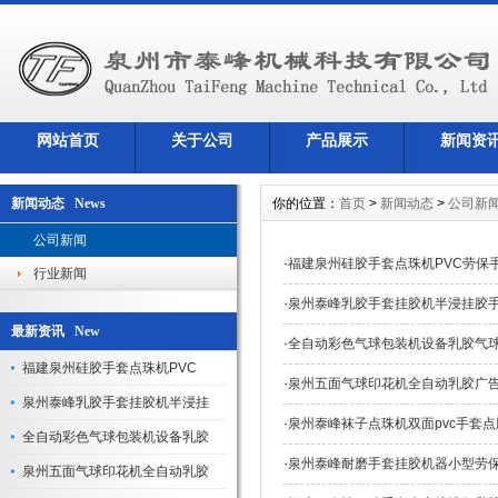
网站首页
关于公司
产品展示
新闻资
新闻动态 News
你的位置：
首页
>
新闻动态
>
公司新
公司新闻
·
福建泉州硅胶手套点珠机PVC劳保
行业新闻
·
泉州泰峰乳胶手套挂胶机半浸挂胶
最新资讯 New
·
全自动彩色气球包装机设备乳胶气
福建泉州硅胶手套点珠机PVC
·
泉州五面气球印花机全自动乳胶广
泉州泰峰乳胶手套挂胶机半浸挂
·
泉州泰峰袜子点珠机双面pvc手套
全自动彩色气球包装机设备乳胶
·
泉州泰峰耐磨手套挂胶机器小型劳
泉州五面气球印花机全自动乳胶