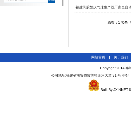
·
福建乳胶婚庆气球生产线厂家全自
总数：170条
网站首页
|
关于我们
Copyright 2014
泰
公司地址:福建省南安市霞美镇金河大道 31 号 4号厂房3 号门
Built By
JXINNET
腻子粉搅拌机
干粉砂浆设备报价
雷蒙磨
真石漆搅拌机
沙石烘干机
河沙烘干机
干混
机
卧式真石漆搅拌机
干粉搅拌机
游乐设施
有机肥造