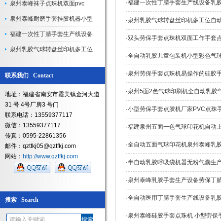
·
福建一次性丁腈手套生产线设备乳
泉州泰峰袜子点珠机双面pvc
泉州泰峰耐磨手套挂胶机器小型
·
泉州乳胶气球转盘丝印机多工位自
福建一次性丁腈手套生产线设备
·
双头劳保手套点珠机双面工作手套
泉州乳胶气球转盘丝印机多工位
·
全自动乳胶儿童包装机小型彩色气
·
泉州劳保手套点珠机易操作的硅胶
联系我们 Contact
·
泉州5面2色气球印刷机全自动乳胶
地址：福建省南安市霞美镇金河大道
31 号 4号厂房3 号门
·
小型劳保手套点胶机厂家PVC点珠
联系电话：13559377117
微信：13559377117
·
福建泉州五面一色气球印花机自动
传真：0595-22861356
·
全自动五面气球印花机泉州泰峰乳
邮件：qztfkj05@qztfkj.com
网站：
http://www.qztfkj.com
·
半自动乳胶呼吸袋机器无粉气囊生
·
泉州泰峰乳胶手套生产设备劳保丁
·
全自动医用丁腈手套生产线设备乳
搜索 Search
·
泉州泰峰硅胶手套点珠机 小型劳保